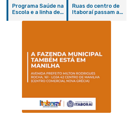
Itaboraí com
de cães e gatos
Programa Saúde na
Ruas do centro de
serviços gratuitos e
Escola e a linha de
Itaboraí passam a
orientações
cuidados da
operar em novos
Hanseníase
sentidos
promovem
conscientização
sobre hanseníase
na E.M Adelaide de
Magalhães Seabra