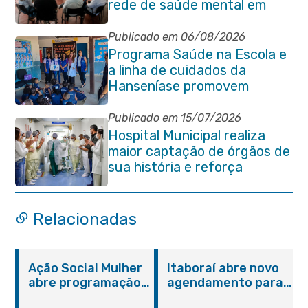
rede de saúde mental em
Itaboraí
Publicado em 06/08/2026
Programa Saúde na Escola e
a linha de cuidados da
Hanseníase promovem
conscientização sobre
hanseníase na E.M Adelaide
Publicado em 15/07/2026
de Magalhães Seabra
Hospital Municipal realiza
maior captação de órgãos de
sua história e reforça
compromisso com a vida
Relacionadas
Ação Social Mulher
Itaboraí abre novo
abre programação
agendamento para
do Agosto Lilás em
castração gratuita