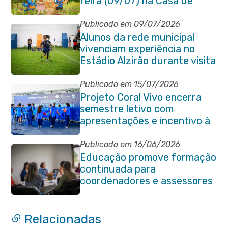
feira (09/07) na Casa de
Cultura Heloísa Alberto
Torres
Publicado em 09/07/2026
Alunos da rede municipal
vivenciam experiência no
Estádio Alzirão durante visita
pedagógica
Publicado em 15/07/2026
Projeto Coral Vivo encerra
semestre letivo com
apresentações e incentivo à
preservação ambiental em
Itaboraí
Publicado em 16/06/2026
Educação promove formação
continuada para
coordenadores e assessores
escolares da rede municipal
Relacionadas