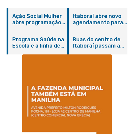
Ação Social Mulher
Itaboraí abre novo
abre programação
agendamento para
do Agosto Lilás em
castração gratuita
Itaboraí com
de cães e gatos
Programa Saúde na
Ruas do centro de
serviços gratuitos e
Escola e a linha de
Itaboraí passam a
orientações
cuidados da
operar em novos
Hanseníase
sentidos
promovem
conscientização
sobre hanseníase
na E.M Adelaide de
Magalhães Seabra