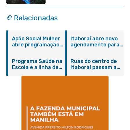
Itaboraí
Relacionadas
Ação Social Mulher
Itaboraí abre novo
abre programação
agendamento para
do Agosto Lilás em
castração gratuita
Itaboraí com
de cães e gatos
Programa Saúde na
Ruas do centro de
serviços gratuitos e
Escola e a linha de
Itaboraí passam a
orientações
cuidados da
operar em novos
Hanseníase
sentidos
promovem
conscientização
sobre hanseníase
na E.M Adelaide de
Magalhães Seabra