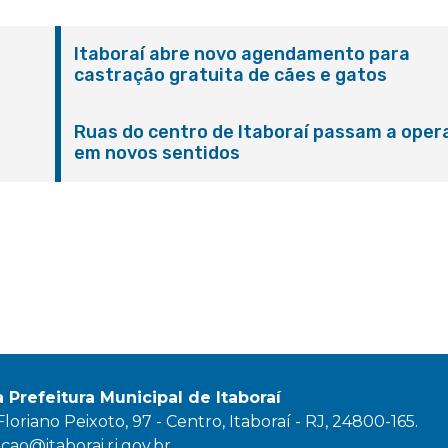
Itaboraí abre novo agendamento para
castração gratuita de cães e gatos
Ruas do centro de Itaboraí passam a oper
em novos sentidos
M
a Prefeitura Municipal de Itaboraí
oriano Peixoto, 97 - Centro, Itaboraí - RJ, 24800-165.
ao@itaborai.rj.gov.br