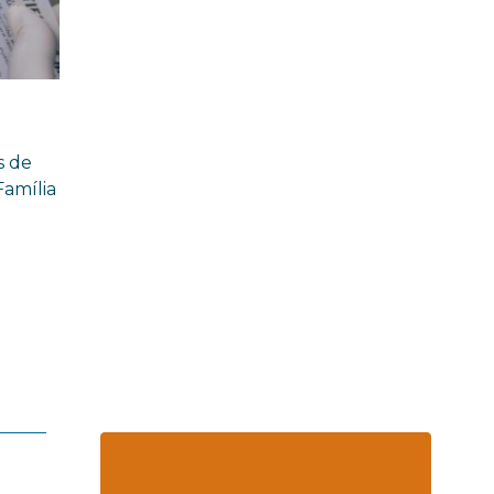
s de
Família