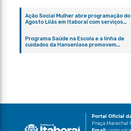
Ação Social Mulher abre programação do
Agosto Lilás em Itaboraí com serviços
gratuitos e orientações
Programa Saúde na Escola e a linha de
cuidados da Hanseníase promovem
conscientização sobre hanseníase na E.
Adelaide de Magalhães Seabra
Portal Oficial d
Praça Marechal Fl
Email:
comunicac