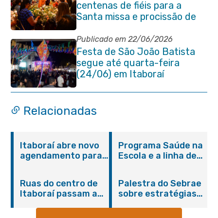
centenas de fiéis para a
Santa missa e procissão de
encerramento e shows
Publicado em 22/06/2026
Festa de São João Batista
segue até quarta-feira
(24/06) em Itaboraí
Relacionadas
Itaboraí abre novo
Programa Saúde na
agendamento para
Escola e a linha de
castração gratuita
cuidados da
de cães e gatos
Hanseníase
Ruas do centro de
Palestra do Sebrae
promovem
Itaboraí passam a
sobre estratégias
conscientização
operar em novos
de divulgação reúne
sobre hanseníase
sentidos
empreendedores no
na E.M Adelaide de