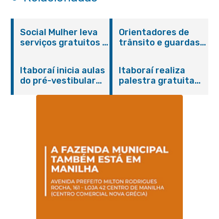
Social Mulher leva
Orientadores de
serviços gratuitos à
trânsito e guardas
Praça Alarico
municipais recebem
Antunes nesta
treinamento em
Itaboraí inicia aulas
Itaboraí realiza
sexta-feira (07/08)
primeiros socorros
do pré-vestibular
palestra gratuita
em Itaboraí
presencial
sobre Compras
“Passaporte para o
Governamentais em
Futuro”
parceria com o
Sebrae