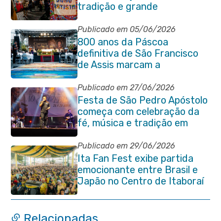
tradição e grande
participação popular
Publicado em 05/06/2026
800 anos da Páscoa
definitiva de São Francisco
de Assis marcam a
celebração de Corpus Christi
em Itaboraí
Publicado em 27/06/2026
Festa de São Pedro Apóstolo
começa com celebração da
fé, música e tradição em
Venda das Pedras
Publicado em 29/06/2026
Ita Fan Fest exibe partida
emocionante entre Brasil e
Japão no Centro de Itaboraí
Relacionadas