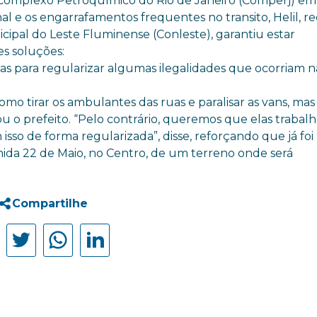
Complexo Petroquímico do Rio de Janeiro (Comperj) em
l e os engarrafamentos frequentes no transito, Helil, r
icipal do Leste Fluminense (Conleste), garantiu estar
s soluções:
s para regularizar algumas ilegalidades que ocorriam n
mo tirar os ambulantes das ruas e paralisar as vans, mas
mou o prefeito. “Pelo contrário, queremos que elas traba
sso de forma regularizada”, disse, reforçando que já foi
enida 22 de Maio, no Centro, de um terreno onde será
Compartilhe