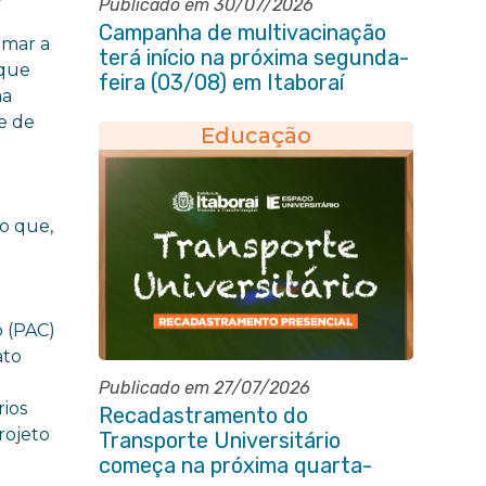
Publicado em 30/07/2026
Campanha de multivacinação
umar a
terá início na próxima segunda-
 que
feira (03/08) em Itaboraí
ma
de de
Educação
o que,
o (PAC)
ato
Publicado em 27/07/2026
rios
Recadastramento do
rojeto
Transporte Universitário
começa na próxima quarta-