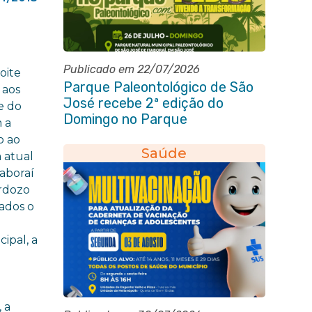
Publicado em 22/07/2026
oite
Parque Paleontológico de São
 aos
José recebe 2ª edição do
e do
Domingo no Parque
 a
Paleontológico com Pedal
o ao
Vivendo a Transformação
Saúde
a atual
aboraí
ardozo
dados o
ipal, a
 a