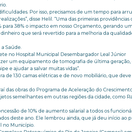
io.
dificuldades. Por isso, precisamos de um tempo para arr
ealizações”, disse Helil. “Uma das primeiras providências
 54% para 38% o impacto em nosso Orçamento, gerando u
 dinheiro que será revertido para a melhoria da qualida
é a Saúde.
inete no Hospital Municipal Desembargador Leal Júnior
azer um equipamento de tomografia de última geração, 
ipe e ajudar a salvar muitas vidas”.
a de 130 camas elétricas e de novo mobiliário, que deve
boraí das obras do Programa de Aceleração do Cresciment
rojetos semelhantes em outras regiões da cidade, como R
ncessão de 10% de aumento salarial a todos os funcioná
ados deste ano. Ele lembrou ainda, que já deu início ao p
 no Município.