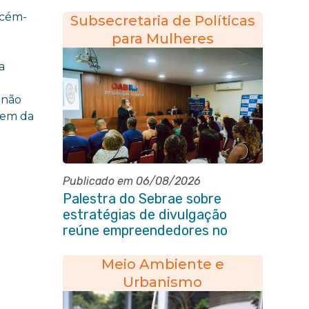
feira (29/07)
ecém-
Subsecretaria de Políticas
para Mulheres
a
 não
lhem da
Publicado em 06/08/2026
Palestra do Sebrae sobre
estratégias de divulgação
reúne empreendedores no
Centro de Itaboraí
Meio Ambiente e
Urbanismo