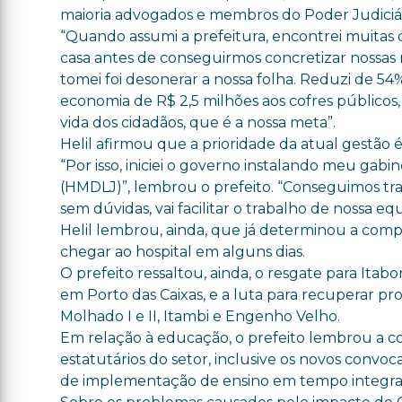
maioria advogados e membros do Poder Judiciár
“Quando assumi a prefeitura, encontrei muitas 
casa antes de conseguirmos concretizar nossas r
tomei foi desonerar a nossa folha. Reduzi de
economia de R$ 2,5 milhões aos cofres públicos,
vida dos cidadãos, que é a nossa meta”.
Helil afirmou que a prioridade da atual gestão 
“Por isso, iniciei o governo instalando meu gab
(HMDLJ)”, lembrou o prefeito. “Conseguimos tr
sem dúvidas, vai facilitar o trabalho de nossa equ
Helil lembrou, ainda, que já determinou a compr
chegar ao hospital em alguns dias.
O prefeito ressaltou, ainda, o resgate para Ita
em Porto das Caixas, e a luta para recuperar p
Molhado I e II, Itambi e Engenho Velho.
Em relação à educação, o prefeito lembrou a co
estatutários do setor, inclusive os novos convoc
de implementação de ensino em tempo integral