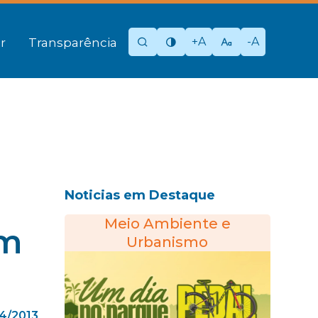
+A
-A
r
Transparência
Noticias em Destaque
Meio Ambiente e
em
Urbanismo
04/2013