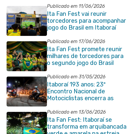
Publicado em 11/06/2026
Ita Fan Fest vai reunir
torcedores para acompanhar
jogo do Brasil em Itaboraí
Publicado em 17/06/2026
Ita Fan Fest promete reunir
milhares de torcedores para
o segundo jogo do Brasil
Publicado em 31/05/2026
Itaboraí 193 anos: 23º
Encontro Nacional de
Motociclistas encerra as
comemorações do
aniversário da cidade
Publicado em 13/06/2026
Ita Fan Fest: Itaboraí se
transforma em arquibancada
verde e amarela na estreia