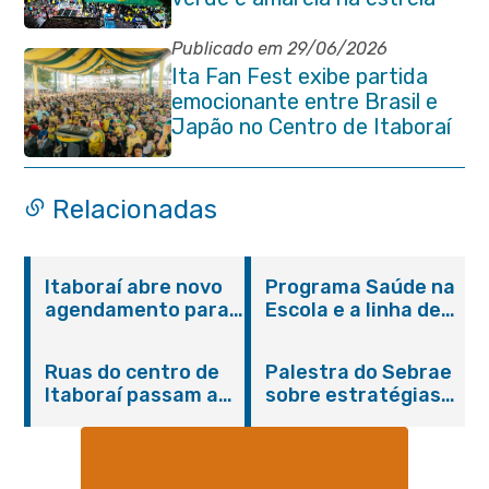
do Brasil na Copa do Mundo
Publicado em 29/06/2026
Ita Fan Fest exibe partida
emocionante entre Brasil e
Japão no Centro de Itaboraí
Relacionadas
Itaboraí abre novo
Programa Saúde na
agendamento para
Escola e a linha de
castração gratuita
cuidados da
de cães e gatos
Hanseníase
Ruas do centro de
Palestra do Sebrae
promovem
Itaboraí passam a
sobre estratégias
conscientização
operar em novos
de divulgação reúne
sobre hanseníase
sentidos
empreendedores no
na E.M Adelaide de
Centro de Itaboraí
Magalhães Seabra