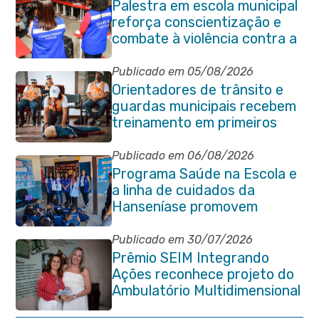
Palestra em escola municipal
reforça conscientização e
combate à violência contra a
pessoa idosa em Itaboraí
Publicado em 05/08/2026
Orientadores de trânsito e
guardas municipais recebem
treinamento em primeiros
socorros em Itaboraí
Publicado em 06/08/2026
Programa Saúde na Escola e
a linha de cuidados da
Hanseníase promovem
conscientização sobre
hanseníase na E.M Adelaide
Publicado em 30/07/2026
de Magalhães Seabra
Prêmio SEIM Integrando
Ações reconhece projeto do
Ambulatório Multidimensional
da Pessoa Idosa de Itaboraí