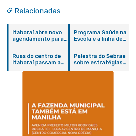
Relacionadas
Itaboraí abre novo
Programa Saúde na
agendamento para
Escola e a linha de
castração gratuita
cuidados da
de cães e gatos
Hanseníase
Ruas do centro de
Palestra do Sebrae
promovem
Itaboraí passam a
sobre estratégias
conscientização
operar em novos
de divulgação reúne
sobre hanseníase
sentidos
empreendedores no
na E.M Adelaide de
Centro de Itaboraí
Magalhães Seabra