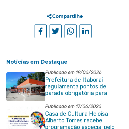
Compartilhe
Noticias em Destaque
Publicado em 19/06/2026
Prefeitura de Itaboraí
regulamenta pontos de
parada obrigatória para
transporte coletivo na
Avenida 22 de Maio
Publicado em 17/06/2026
Casa de Cultura Heloísa
Alberto Torres recebe
programação especial pelo