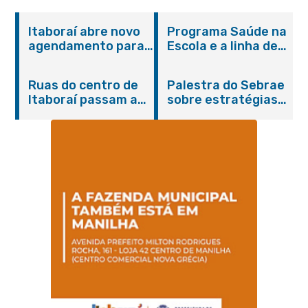
Itaboraí abre novo
Programa Saúde na
agendamento para
Escola e a linha de
castração gratuita
cuidados da
de cães e gatos
Hanseníase
Ruas do centro de
Palestra do Sebrae
promovem
Itaboraí passam a
sobre estratégias
conscientização
operar em novos
de divulgação reúne
sobre hanseníase
sentidos
empreendedores no
na E.M Adelaide de
Centro de Itaboraí
Magalhães Seabra