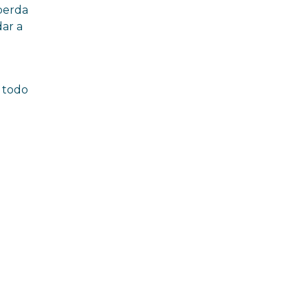
 perda
dar a
e todo