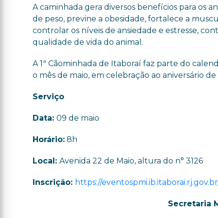
A caminhada gera diversos benefícios para os a
de peso, previne a obesidade, fortalece a muscu
controlar os níveis de ansiedade e estresse, con
qualidade de vida do animal.
A 1ª Cãominhada de Itaboraí faz parte do calen
o mês de maio, em celebração ao aniversário de
Serviço
Data:
09 de maio
Horário:
8h
Local:
Avenida 22 de Maio, altura do n° 3126
Inscrição:
https://eventospmi.ib.itaborai.rj.gov.
Secretaria 