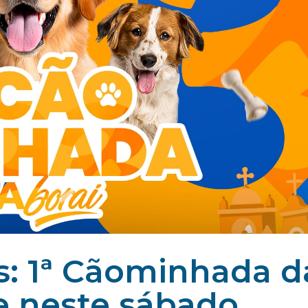
os: 1ª Cãominhada d
e neste sábado