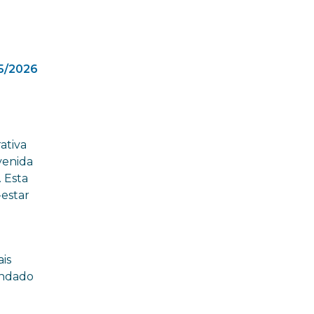
5/2026
ativa
venida
. Esta
-estar
is
endado