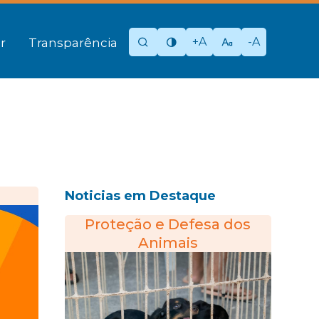
+A
-A
r
Transparência
Noticias em Destaque
Proteção e Defesa dos
Animais