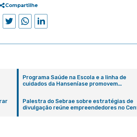
Compartilhe
Programa Saúde na Escola e a linha de
cuidados da Hanseníase promovem
conscientização sobre hanseníase na E.M
Adelaide de Magalhães Seabra
rar
Palestra do Sebrae sobre estratégias de
divulgação reúne empreendedores no Cen
de Itaboraí