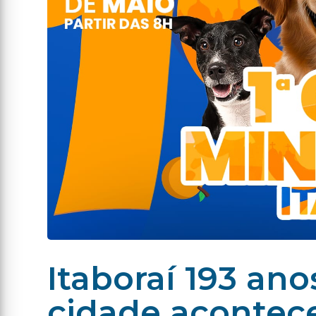
Itaboraí 193 an
cidade acontec