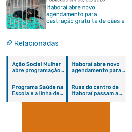
Itaboraí abre novo
agendamento para
castração gratuita de cães e
gatos
Relacionadas
Ação Social Mulher
Itaboraí abre novo
abre programação
agendamento para
do Agosto Lilás em
castração gratuita
Itaboraí com
de cães e gatos
Programa Saúde na
Ruas do centro de
serviços gratuitos e
Escola e a linha de
Itaboraí passam a
orientações
cuidados da
operar em novos
Hanseníase
sentidos
promovem
conscientização
sobre hanseníase
na E.M Adelaide de