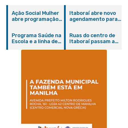
Ação Social Mulher
Itaboraí abre novo
abre programação
agendamento para
do Agosto Lilás em
castração gratuita
Itaboraí com
de cães e gatos
Programa Saúde na
Ruas do centro de
serviços gratuitos e
Escola e a linha de
Itaboraí passam a
orientações
cuidados da
operar em novos
Hanseníase
sentidos
promovem
conscientização
sobre hanseníase
na E.M Adelaide de
Magalhães Seabra