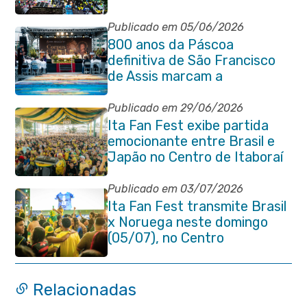
do Brasil na Copa do Mundo
Publicado em 05/06/2026
800 anos da Páscoa
definitiva de São Francisco
de Assis marcam a
celebração de Corpus Christi
em Itaboraí
Publicado em 29/06/2026
Ita Fan Fest exibe partida
emocionante entre Brasil e
Japão no Centro de Itaboraí
Publicado em 03/07/2026
Ita Fan Fest transmite Brasil
x Noruega neste domingo
(05/07), no Centro
Relacionadas