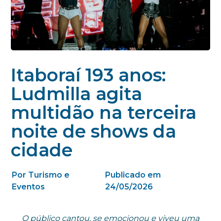
Itaboraí 193 anos:
Ludmilla agita
multidão na terceira
noite de shows da
cidade
Por Turismo e
Publicado em
Eventos
24/05/2026
O público cantou, se emocionou e viveu uma