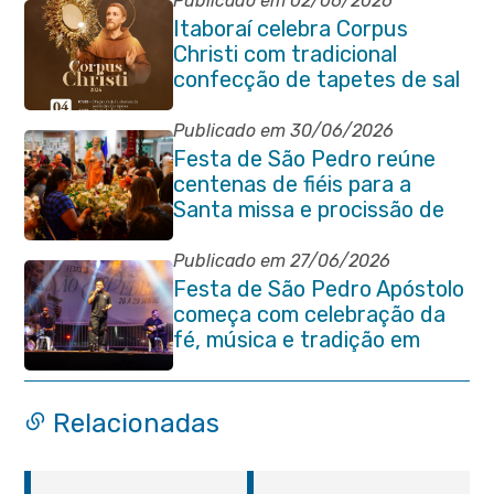
Publicado em 02/06/2026
Itaboraí celebra Corpus
Christi com tradicional
confecção de tapetes de sal
e programação religiosa na
Avenida 22 de Maio
Publicado em 30/06/2026
Festa de São Pedro reúne
centenas de fiéis para a
Santa missa e procissão de
encerramento e shows
Publicado em 27/06/2026
Festa de São Pedro Apóstolo
começa com celebração da
fé, música e tradição em
Venda das Pedras
Relacionadas