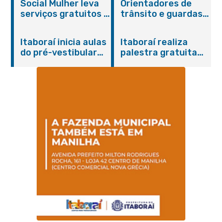
Social Mulher leva
Orientadores de
serviços gratuitos à
trânsito e guardas
Praça Alarico
municipais recebem
Antunes nesta
treinamento em
Itaboraí inicia aulas
Itaboraí realiza
sexta-feira (07/08)
primeiros socorros
do pré-vestibular
palestra gratuita
em Itaboraí
presencial
sobre Compras
“Passaporte para o
Governamentais em
Futuro”
parceria com o
Sebrae