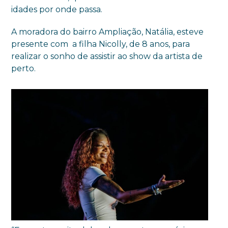
idades por onde passa.
A moradora do bairro Ampliação, Natália, esteve
presente com a filha Nicolly, de 8 anos, para
realizar o sonho de assistir ao show da artista de
perto.