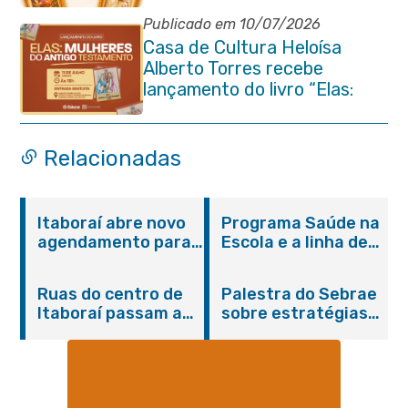
Praça Marechal Floriano
Peixoto
Publicado em 10/07/2026
Casa de Cultura Heloísa
Alberto Torres recebe
lançamento do livro “Elas:
Mulheres do Antigo
Testamento”
Relacionadas
Itaboraí abre novo
Programa Saúde na
agendamento para
Escola e a linha de
castração gratuita
cuidados da
de cães e gatos
Hanseníase
Ruas do centro de
Palestra do Sebrae
promovem
Itaboraí passam a
sobre estratégias
conscientização
operar em novos
de divulgação reúne
sobre hanseníase
sentidos
empreendedores no
na E.M Adelaide de
Centro de Itaboraí
Magalhães Seabra