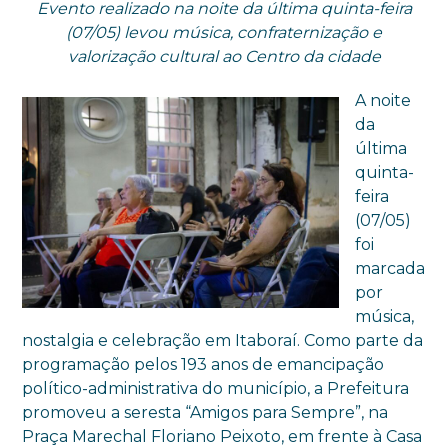
Evento realizado na noite da última quinta-feira
(07/05) levou música, confraternização e
valorização cultural ao Centro da cidade
A noite
da
última
quinta-
feira
(07/05)
foi
marcada
por
música,
nostalgia e celebração em Itaboraí. Como parte da
programação pelos 193 anos de emancipação
político-administrativa do município, a Prefeitura
promoveu a seresta “Amigos para Sempre”, na
Praça Marechal Floriano Peixoto, em frente à Casa