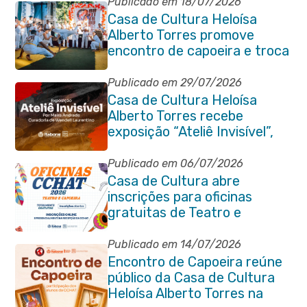
Publicado em 18/07/2026
Casa de Cultura Heloísa
Alberto Torres promove
encontro de capoeira e troca
de cordas na Praça Marechal
Floriano Peixoto
Publicado em 29/07/2026
Casa de Cultura Heloísa
Alberto Torres recebe
exposição “Ateliê Invisível”,
da artista Maíra Andrade
Publicado em 06/07/2026
Casa de Cultura abre
inscrições para oficinas
gratuitas de Teatro e
Capoeira
Publicado em 14/07/2026
Encontro de Capoeira reúne
público da Casa de Cultura
Heloísa Alberto Torres na