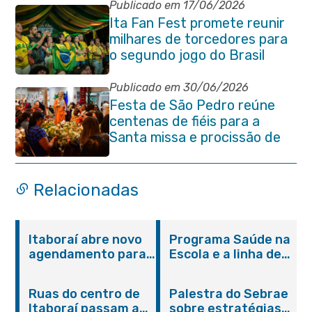
aniversário da cidade
Publicado em 17/06/2026
Ita Fan Fest promete reunir
milhares de torcedores para
o segundo jogo do Brasil
Publicado em 30/06/2026
Festa de São Pedro reúne
centenas de fiéis para a
Santa missa e procissão de
encerramento e shows
Relacionadas
Itaboraí abre novo
Programa Saúde na
agendamento para
Escola e a linha de
castração gratuita
cuidados da
de cães e gatos
Hanseníase
Ruas do centro de
Palestra do Sebrae
promovem
Itaboraí passam a
sobre estratégias