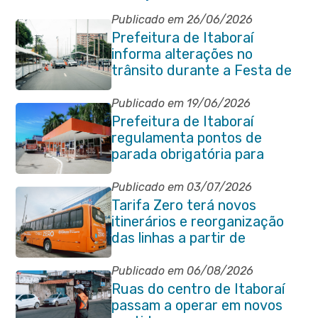
Publicado em 26/06/2026
Prefeitura de Itaboraí
informa alterações no
trânsito durante a Festa de
São Pedro Apóstolo
Publicado em 19/06/2026
Prefeitura de Itaboraí
regulamenta pontos de
parada obrigatória para
transporte coletivo na
Avenida 22 de Maio
Publicado em 03/07/2026
Tarifa Zero terá novos
itinerários e reorganização
das linhas a partir de
segunda-feira (06/07)
Publicado em 06/08/2026
Ruas do centro de Itaboraí
passam a operar em novos