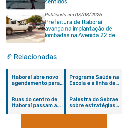
sentidos
Publicado em 03/08/2026
Prefeitura de Itaboraí
avança na implantação de
lombadas na Avenida 22 de
Maio para reforçar a
segurança no trânsito
Relacionadas
Itaboraí abre novo
Programa Saúde na
agendamento para
Escola e a linha de
castração gratuita
cuidados da
de cães e gatos
Hanseníase
Ruas do centro de
Palestra do Sebrae
promovem
Itaboraí passam a
sobre estratégias
conscientização
operar em novos
de divulgação reúne
sobre hanseníase
sentidos
empreendedores no
na E.M Adelaide de
Centro de Itaboraí
Magalhães Seabra