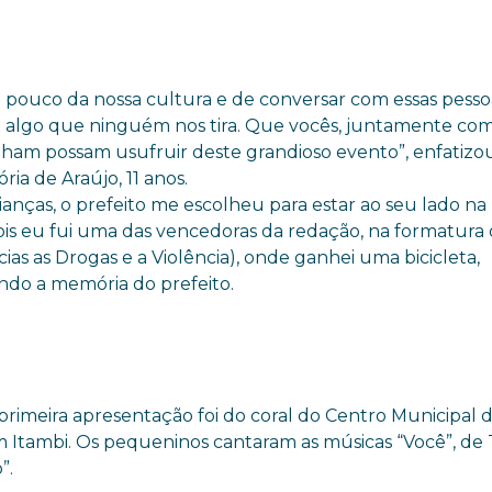
ouco da nossa cultura e de conversar com essas pesso
algo que ninguém nos tira. Que vocês, juntamente com
ham possam usufruir deste grandioso evento”, enfatizo
ria de Araújo, 11 anos.
rianças, o prefeito me escolheu para estar ao seu lado na
ois eu fui uma das vencedoras da redação, na formatura
as as Drogas e a Violência), onde ganhei uma bicicleta,
ando a memória do prefeito.
 primeira apresentação foi do coral do Centro Municipal 
m Itambi. Os pequeninos cantaram as músicas “Você”, de
”.