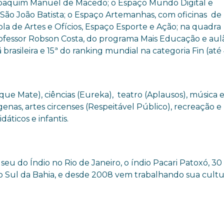
l Joaquim Manuel de Macedo; o Espaço Mundo Digital e
a São João Batista; o Espaço Artemanhas, com oficinas de
la de Artes e Ofícios, Espaço Esporte e Ação; na quadra
rofessor Robson Costa, do programa Mais Educação e aul
rasileira e 15ª do ranking mundial na categoria Fin (até
que Mate), ciências (Eureka), teatro (Aplausos), música 
enas, artes circenses (Respeitável Público), recreação e
dáticos e infantis.
o Índio no Rio de Janeiro, o índio Pacari Patoxó, 30 
 no Sul da Bahia, e desde 2008 vem trabalhando sua cultu