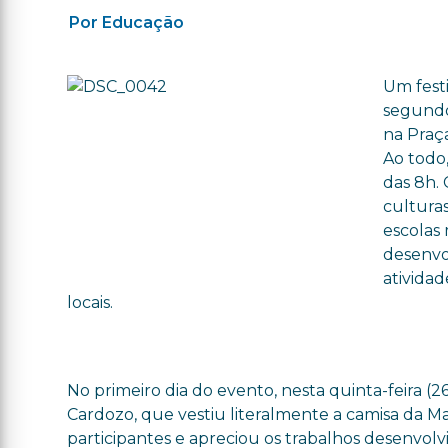
Por Educação
Um festi
segundo 
na Praça
Ao todo,
das 8h.
cultura
escolas
desenvo
ativida
locais.
No primeiro dia do evento, nesta quinta-feira (26
Cardozo, que vestiu literalmente a camisa da Ma
participantes e apreciou os trabalhos desenvolvi