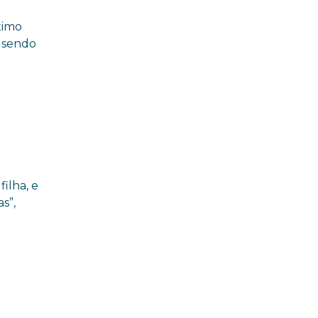
ximo
á sendo
ilha, e
s”,