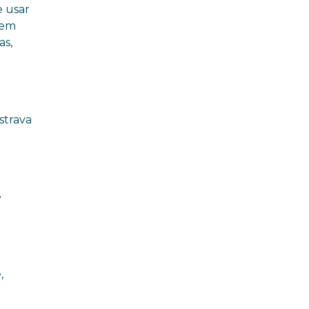
e usar
uem
as,
strava
e
,