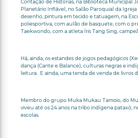
Contação de Histórias, na Biblioteca Municipa
Planetário Inflável, no Salão Paroquial da Igrej
desenho, pintura em tecido e tatuagem, na Esco
poliesportiva, com aulão de basquete, com o p
Taekwondo, com a atleta Íris Tang Sing, campeã b
Há, ainda, os estandes de jogos pedagógicos (Xe
dança (Cante e Balance), culturas negras e indíg
leitura. E ainda, uma tenda de venda de livros di
Membro do grupo Muka Mukau Tamoio, do Museu d
viveu até os 24 anos na tribo indígena pataxó,
escolas.