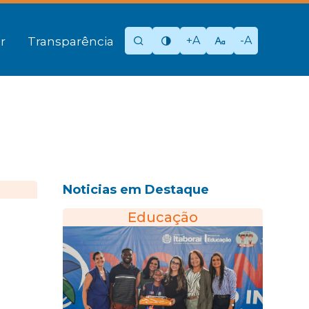
+A
-A
r
Transparência
Noticias em Destaque
Educação