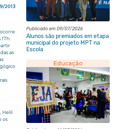
9/2013
Publicado em 09/07/2026
 ocorre
Alunos são premiados em etapa
 17h.
municipal do projeto MPT na
artir
Escola
das as
as
Educação
agógico
e
rais
 Helil
o os