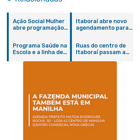
Ação Social Mulher
Itaboraí abre novo
abre programação
agendamento para
do Agosto Lilás em
castração gratuita
Itaboraí com
de cães e gatos
Programa Saúde na
Ruas do centro de
serviços gratuitos e
Escola e a linha de
Itaboraí passam a
orientações
cuidados da
operar em novos
Hanseníase
sentidos
promovem
conscientização
sobre hanseníase
na E.M Adelaide de
Magalhães Seabra