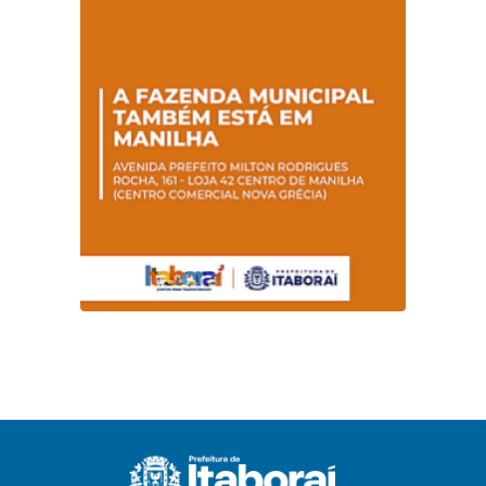
promovem
conscientização
sobre hanseníase
na E.M Adelaide de
Magalhães Seabra