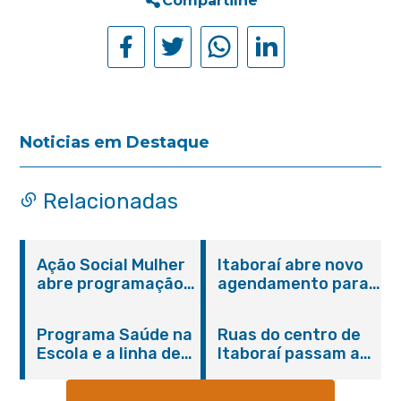
Compartilhe
Noticias em Destaque
Relacionadas
Ação Social Mulher
Itaboraí abre novo
abre programação
agendamento para
do Agosto Lilás em
castração gratuita
Itaboraí com
de cães e gatos
Programa Saúde na
Ruas do centro de
serviços gratuitos e
Escola e a linha de
Itaboraí passam a
orientações
cuidados da
operar em novos
Hanseníase
sentidos