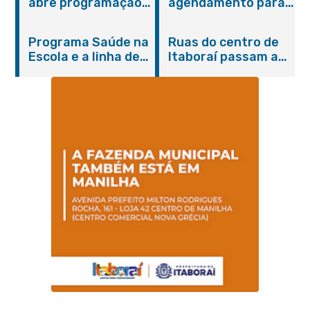
abre programação
agendamento para
do Agosto Lilás em
castração gratuita
Itaboraí com
de cães e gatos
Programa Saúde na
Ruas do centro de
serviços gratuitos e
Escola e a linha de
Itaboraí passam a
orientações
cuidados da
operar em novos
Hanseníase
sentidos
promovem
conscientização
sobre hanseníase
na E.M Adelaide de
Magalhães Seabra