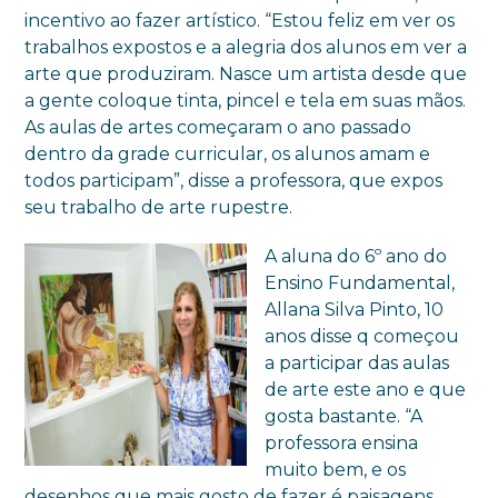
incentivo ao fazer artístico. “Estou feliz em ver os
trabalhos expostos e a alegria dos alunos em ver a
arte que produziram. Nasce um artista desde que
a gente coloque tinta, pincel e tela em suas mãos.
As aulas de artes começaram o ano passado
dentro da grade curricular, os alunos amam e
todos participam”, disse a professora, que expos
seu trabalho de arte rupestre.
A aluna do 6º ano do
Ensino Fundamental,
Allana Silva Pinto, 10
anos disse q começou
a participar das aulas
de arte este ano e que
gosta bastante. “A
professora ensina
muito bem, e os
desenhos que mais gosto de fazer é paisagens.