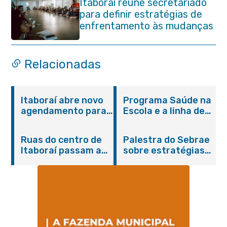
Itaboraí reúne secretariado
para definir estratégias de
enfrentamento às mudanças
climáticas
Relacionadas
Itaboraí abre novo
Programa Saúde na
agendamento para
Escola e a linha de
castração gratuita
cuidados da
de cães e gatos
Hanseníase
Ruas do centro de
Palestra do Sebrae
promovem
Itaboraí passam a
sobre estratégias
conscientização
operar em novos
de divulgação reúne
sobre hanseníase
sentidos
empreendedores no
na E.M Adelaide de
Centro de Itaboraí
Magalhães Seabra