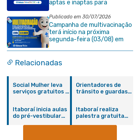
aptas e inaptas para
processo eleitoral do
quadriênio 2026-2030
Publicado em 30/07/2026
Campanha de multivacinação
terá início na próxima
segunda-feira (03/08) em
Itaboraí
Relacionadas
Social Mulher leva
Orientadores de
serviços gratuitos à
trânsito e guardas
Praça Alarico
municipais recebem
Antunes nesta
treinamento em
Itaboraí inicia aulas
Itaboraí realiza
sexta-feira (07/08)
primeiros socorros
do pré-vestibular
palestra gratuita
em Itaboraí
presencial
sobre Compras
“Passaporte para o
Governamentais em
Futuro”
parceria com o