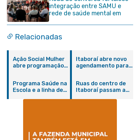
integração entre SAMU e
rede de saúde mental em
Itaboraí
Relacionadas
Ação Social Mulher
Itaboraí abre novo
abre programação
agendamento para
do Agosto Lilás em
castração gratuita
Itaboraí com
de cães e gatos
Programa Saúde na
Ruas do centro de
serviços gratuitos e
Escola e a linha de
Itaboraí passam a
orientações
cuidados da
operar em novos
Hanseníase
sentidos
promovem
conscientização
sobre hanseníase
na E.M Adelaide de
Magalhães Seabra