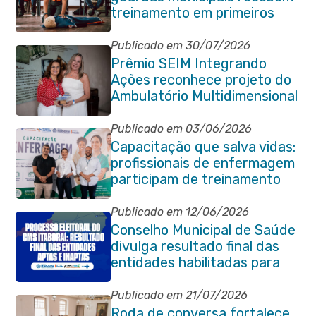
treinamento em primeiros
socorros em Itaboraí
Publicado em 30/07/2026
Prêmio SEIM Integrando
Ações reconhece projeto do
Ambulatório Multidimensional
da Pessoa Idosa de Itaboraí
Publicado em 03/06/2026
Capacitação que salva vidas:
profissionais de enfermagem
participam de treinamento
em primeiros socorros em
Itaboraí
Publicado em 12/06/2026
Conselho Municipal de Saúde
divulga resultado final das
entidades habilitadas para
eleição do quadriênio 2026-
2030
Publicado em 21/07/2026
Roda de conversa fortalece