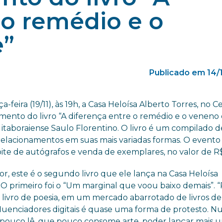
 o remédio e o
e”
Publicado em 14/
-feira (19/11), às 19h, a Casa Heloísa Alberto Torres, no C
mento do livro “A diferença entre o remédio e o veneno 
 itaboraiense Saulo Florentino. O livro é um compilado d
elacionamentos em suas mais variadas formas. O evento
ite de autógrafos e venda de exemplares, no valor de R
r, este é o segundo livro que ele lança na Casa Heloísa
 O primeiro foi o “Um marginal que voou baixo demais”. 
 livro de poesia, em um mercado abarrotado de livros de
fluenciadores digitais é quase uma forma de protesto. 
pouco lê, que pouco consome arte, poder lançar mais u