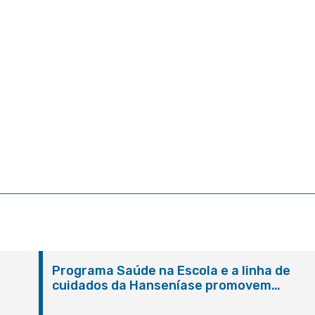
Programa Saúde na Escola e a linha de
cuidados da Hanseníase promovem
conscientização sobre hanseníase na E.M