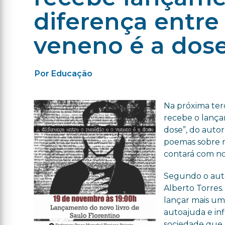
diferença entre
veneno é a dos
Por Educação
Na próxima terça
recebe o lança
dose”, do autor
poemas sobre r
contará com no
Segundo o auto
Alberto Torres.
lançar mais um
autoajuda e in
sociedade que 