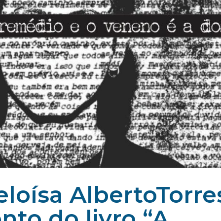
eloísa AlbertoTorre
to do livro “A