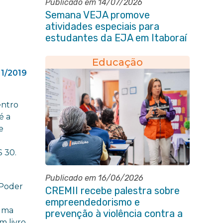
Publicado em 14/07/2026
Semana VEJA promove
atividades especiais para
estudantes da EJA em Itaboraí
Educação
11/2019
entro
é a
e
$ 30.
Publicado em 16/06/2026
“Poder
CREMII recebe palestra sobre
empreendedorismo e
Numa
prevenção à violência contra a
m livro