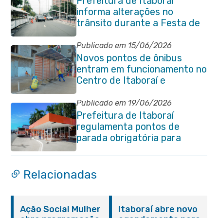
Prefeitura de Itaboraí
informa alterações no
trânsito durante a Festa de
São Pedro Apóstolo
Publicado em 15/06/2026
Novos pontos de ônibus
entram em funcionamento no
Centro de Itaboraí e
garantem mais conforto à
população
Publicado em 19/06/2026
Prefeitura de Itaboraí
regulamenta pontos de
parada obrigatória para
transporte coletivo na
Avenida 22 de Maio
Relacionadas
Ação Social Mulher
Itaboraí abre novo