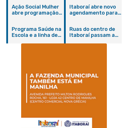
Ação Social Mulher
Itaboraí abre novo
abre programação
agendamento para
do Agosto Lilás em
castração gratuita
Itaboraí com
de cães e gatos
Programa Saúde na
Ruas do centro de
serviços gratuitos e
Escola e a linha de
Itaboraí passam a
orientações
cuidados da
operar em novos
Hanseníase
sentidos
promovem
conscientização
sobre hanseníase
na E.M Adelaide de
Magalhães Seabra