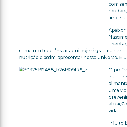
com seme
mudança
limpeza 
Apaixona
Nascime
orientaç
como um todo. “Estar aqui hoje é gratificante, 
nutrição e assim, apresentar nosso universo. É 
O profis
interpre
aliment
uma vid
preveni
atuação
vida.
“Muito b