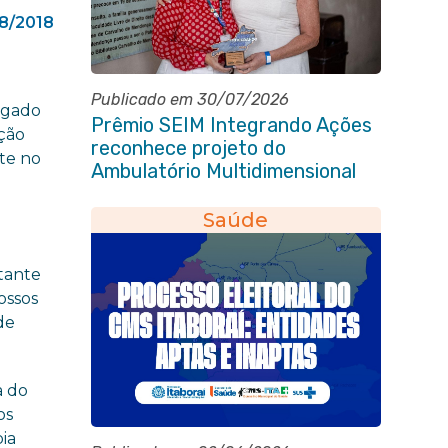
8/2018
Publicado em 30/07/2026
lgado
Prêmio SEIM Integrando Ações
ação
reconhece projeto do
te no
Ambulatório Multidimensional
da Pessoa Idosa de Itaboraí
Saúde
a
rtante
ossos
de
a do
os
pia