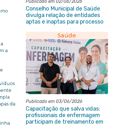
Publicado em 02/06/2026
Conselho Municipal de Saúde
como
divulga relação de entidades
aptas e inaptas para processo
eleitoral do quadriênio 2026-
2030
Saúde
da
em a
ue
ivíduos
mente
ampla
Publicado em 03/06/2026
apas da
Capacitação que salva vidas:
profissionais de enfermagem
participam de treinamento em
minha