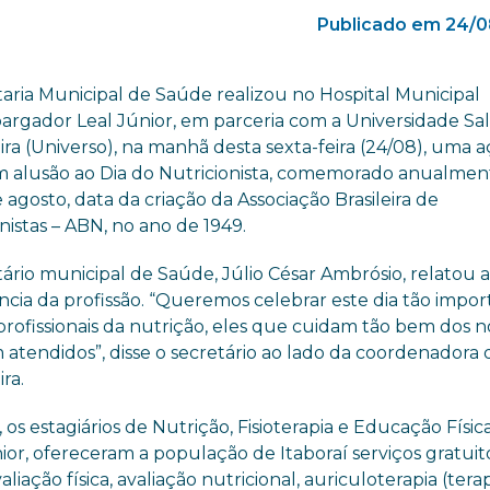
Publicado em 24/0
taria Municipal de Saúde realizou no Hospital Municipal
rgador Leal Júnior, em parceria com a Universidade Sa
ira (Universo), na manhã desta sexta-feira (24/08), uma 
em alusão ao Dia do Nutricionista, comemorado anualmen
e agosto, data da criação da Associação Brasileira de
nistas – ABN, no ano de 1949.
ário municipal de Saúde, Júlio César Ambrósio, relatou 
ncia da profissão. “Queremos celebrar este dia tão impo
profissionais da nutrição, eles que cuidam tão bem dos n
 atendidos”, disse o secretário ao lado da coordenadora 
ra.
 os estagiários de Nutrição, Fisioterapia e Educação Físic
ior, ofereceram a população de Itaboraí serviços gratuit
liação física, avaliação nutricional, auriculoterapia (tera