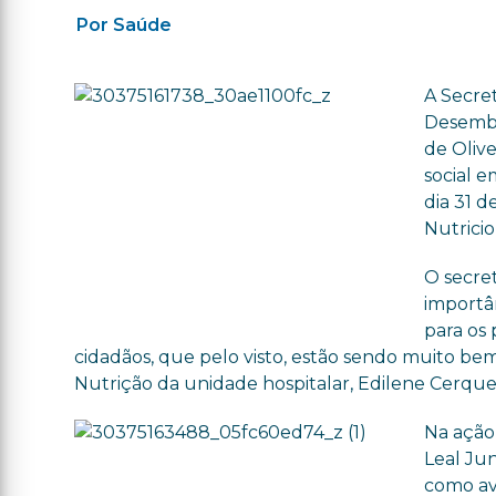
Por Saúde
A Secre
Desemba
de Olive
social 
dia 31 d
Nutricio
O secret
importâ
para os 
cidadãos, que pelo visto, estão sendo muito bem
Nutrição da unidade hospitalar, Edilene Cerquei
Na ação,
Leal Jun
como ava