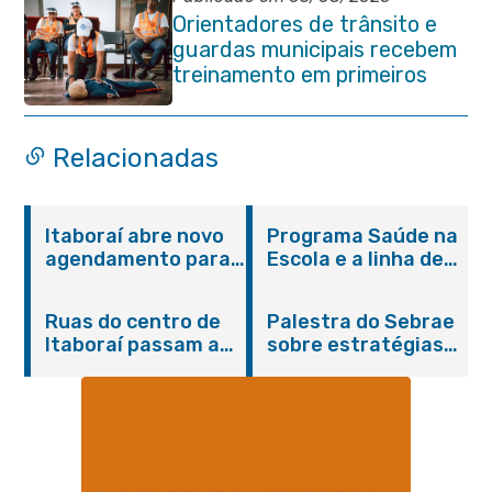
Orientadores de trânsito e
guardas municipais recebem
treinamento em primeiros
socorros em Itaboraí
Relacionadas
Itaboraí abre novo
Programa Saúde na
agendamento para
Escola e a linha de
castração gratuita
cuidados da
de cães e gatos
Hanseníase
Ruas do centro de
Palestra do Sebrae
promovem
Itaboraí passam a
sobre estratégias
conscientização
operar em novos
de divulgação reúne
sobre hanseníase
sentidos
empreendedores no
na E.M Adelaide de
Centro de Itaboraí
Magalhães Seabra