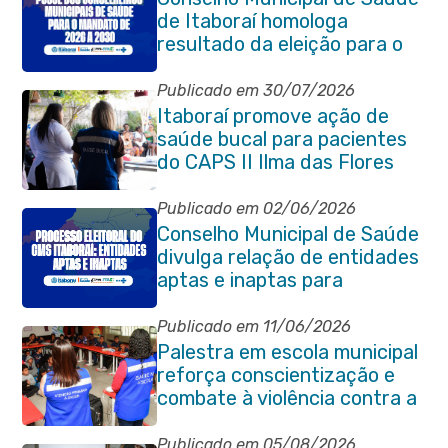
de Itaboraí homologa
resultado da eleição para o
quadriênio 2026–2030
Publicado em 30/07/2026
Itaboraí promove ação de
saúde bucal para pacientes
do CAPS II Ilma das Flores
Publicado em 02/06/2026
Conselho Municipal de Saúde
divulga relação de entidades
aptas e inaptas para
processo eleitoral do
quadriênio 2026-2030
Publicado em 11/06/2026
Palestra em escola municipal
reforça conscientização e
combate à violência contra a
pessoa idosa em Itaboraí
Publicado em 05/08/2026