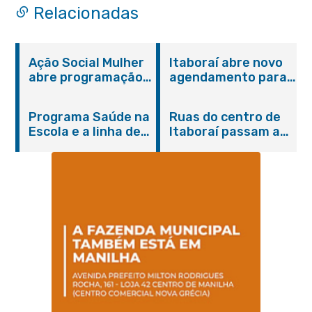
Relacionadas
Ação Social Mulher
Itaboraí abre novo
abre programação
agendamento para
do Agosto Lilás em
castração gratuita
Itaboraí com
de cães e gatos
Programa Saúde na
Ruas do centro de
serviços gratuitos e
Escola e a linha de
Itaboraí passam a
orientações
cuidados da
operar em novos
Hanseníase
sentidos
promovem
conscientização
sobre hanseníase
na E.M Adelaide de
Magalhães Seabra