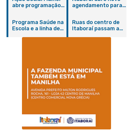
abre programação
agendamento para
do Agosto Lilás em
castração gratuita
Itaboraí com
de cães e gatos
Programa Saúde na
Ruas do centro de
serviços gratuitos e
Escola e a linha de
Itaboraí passam a
orientações
cuidados da
operar em novos
Hanseníase
sentidos
promovem
conscientização
sobre hanseníase
na E.M Adelaide de
Magalhães Seabra