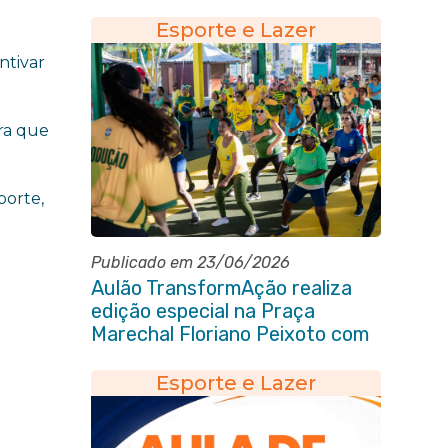
em Itaboraí
Esporte e Lazer
ntivar
bra que
porte,
Publicado em 23/06/2026
Aulão TransformAção realiza
edição especial na Praça
Marechal Floriano Peixoto com
clima de Copa e muita animação
Esporte e Lazer