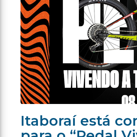
Itaboraí está c
para o “Pedal V