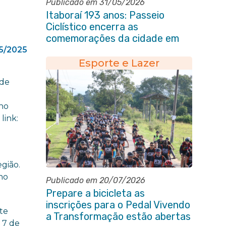
Publicado em 31/05/2026
Itaboraí 193 anos: Passeio
Ciclístico encerra as
comemorações da cidade em
grande estilo
5/2025
Esporte e Lazer
 de
s
ano
link:
gião.
ano
Publicado em 20/07/2026
Prepare a bicicleta as
inscrições para o Pedal Vivendo
nte
a Transformação estão abertas
 7 de