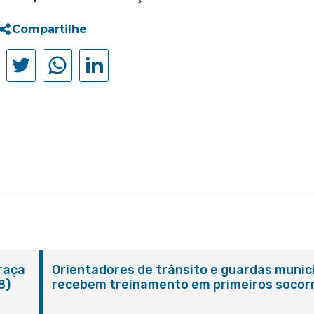
Compartilhe
Praça
Orientadores de trânsito e guardas munic
8)
recebem treinamento em primeiros socor
em Itaboraí