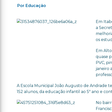
Por Educação
Em Itabo
a Secre
melhori
os estu
Em Alto
quase p
PVC, pi
janeiro a
profess
A Escola Municipal João Augusto de Andrade te
152 alunos, da educação infantil ao 5º ano e con
No bair
Francis