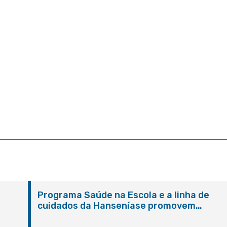
Programa Saúde na Escola e a linha de
cuidados da Hanseníase promovem
conscientização sobre hanseníase na E.M