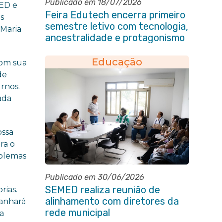
Publicado em 18/07/2026
LED e
Feira Edutech encerra primeiro
is
semestre letivo com tecnologia,
 Maria
ancestralidade e protagonismo
estudantil em Itaboraí
Educação
com sua
de
rnos.
ada
ossa
ra o
oblemas
Publicado em 30/06/2026
SEMED realiza reunião de
rias.
alinhamento com diretores da
ganhará
rede municipal
a