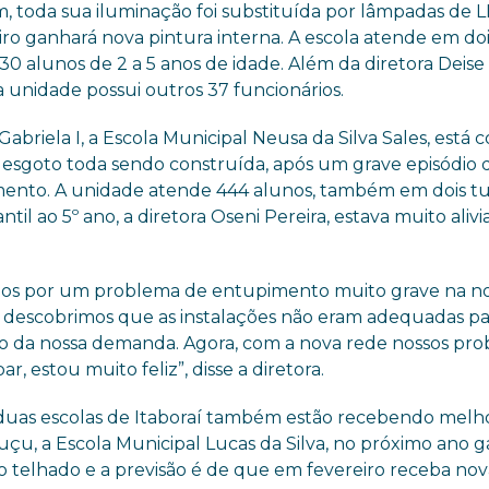
 toda sua iluminação foi substituída por lâmpadas de 
iro ganhará nova pintura interna. A escola atende em do
30 alunos de 2 a 5 anos de idade. Além da diretora Deise
 unidade possui outros 37 funcionários.
Gabriela I, a Escola Municipal Neusa da Silva Sales, está 
 esgoto toda sendo construída, após um grave episódio 
ento. A unidade atende 444 alunos, também em dois tu
il ao 5º ano, a diretora Oseni Pereira, estava muito alivi
os por um problema de entupimento muito grave na n
e descobrimos que as instalações não eram adequadas pa
 da nossa demanda. Agora, com a nova rede nossos pr
bar, estou muito feliz”, disse a diretora.
duas escolas de Itaboraí também estão recebendo melho
çu, a Escola Municipal Lucas da Silva, no próximo ano 
 telhado e a previsão é de que em fevereiro receba nov