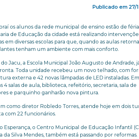
Publicado em 27/
raí os alunos da rede municipal de ensino estão de féria
taria de Educação da cidade está realizando intervençõe
as em diversas escolas para que, quando as aulas retorn
dantes tenham um ambiente com mais conforto.
 do Jacu, a Escola Municipal João Augusto de Andrade, j
ronta. Toda unidade recebeu um novo telhado, com for
ntura externa e 42 novas lâmpadas de LED instaladas. E
s 4 salas de aula, biblioteca, refeitório, secretaria, sala de
ores e parquinho ganharão nova pintura.
m como diretor Robledo Torres, atende hoje em dois tu
ta com 22 funcionários.
ro Esperança, o Centro Municipal de Educação Infantil (
ca da Silva Mendes, também está passando por reformas.