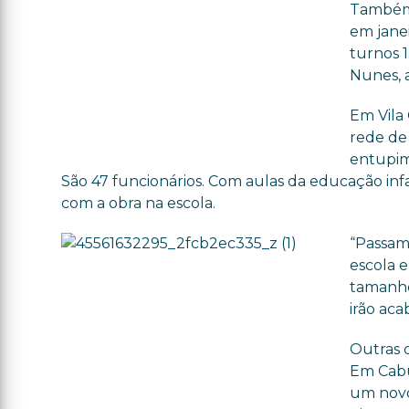
Também,
em jane
turnos 1
Nunes, a
Em Vila 
rede de
entupim
São 47 funcionários. Com aulas da educação infant
com a obra na escola.
“Passam
escola 
tamanho
irão aca
Outras 
Em Cabu
um novo