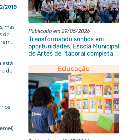
12/2018
s, mas
Publicado em 29/05/2026
s de
Transformando sonhos em
arem,
oportunidades: Escola Municipal
de Artes de Itaboraí completa
37 anos de história
á está
Educação
ro de
m
rnos
Cemei)