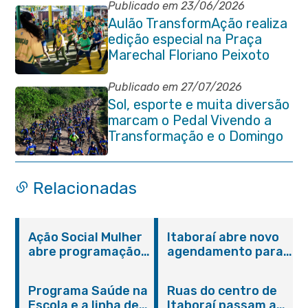
Publicado em 23/06/2026
Aulão TransformAção realiza
edição especial na Praça
Marechal Floriano Peixoto
com clima de Copa e muita
animação
Publicado em 27/07/2026
Sol, esporte e muita diversão
marcam o Pedal Vivendo a
Transformação e o Domingo
no Parque Paleontológico
Relacionadas
Ação Social Mulher
Itaboraí abre novo
abre programação
agendamento para
do Agosto Lilás em
castração gratuita
Itaboraí com
de cães e gatos
Programa Saúde na
Ruas do centro de
serviços gratuitos e
Escola e a linha de
Itaboraí passam a