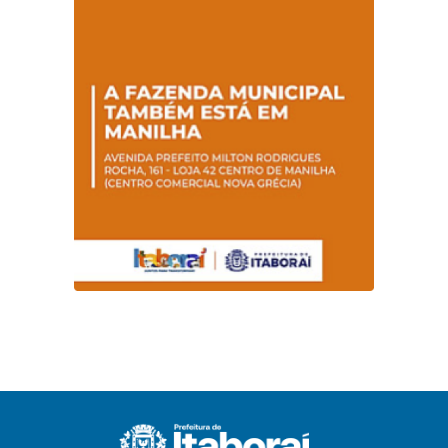
promovem
conscientização
sobre hanseníase
na E.M Adelaide de
Magalhães Seabra