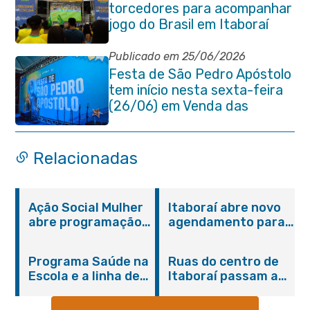
torcedores para acompanhar
jogo do Brasil em Itaboraí
Publicado em 25/06/2026
Festa de São Pedro Apóstolo
tem início nesta sexta-feira
(26/06) em Venda das
Pedras
Relacionadas
Ação Social Mulher
Itaboraí abre novo
abre programação
agendamento para
do Agosto Lilás em
castração gratuita
Itaboraí com
de cães e gatos
Programa Saúde na
Ruas do centro de
serviços gratuitos e
Escola e a linha de
Itaboraí passam a
orientações
cuidados da
operar em novos
Hanseníase
sentidos