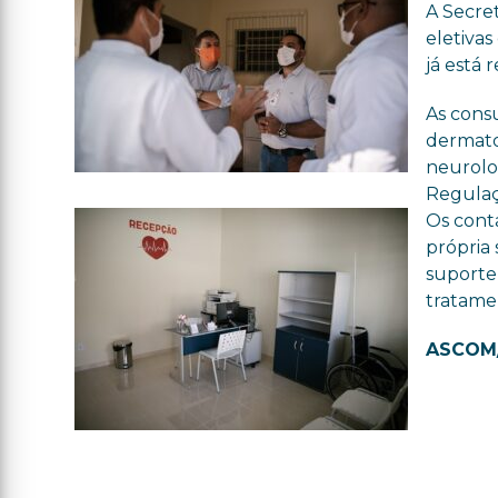
A Secre
eletiva
já está
As consu
dermatol
neurolo
Regulaç
Os cont
própria
suporte
tratame
ASCOM/