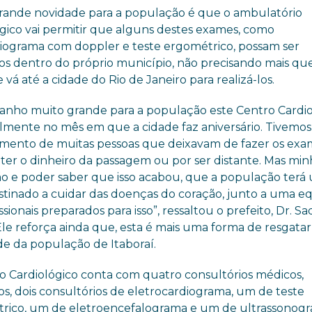
rande novidade para a população é que o ambulatório
ógico vai permitir que alguns destes exames, como
iograma com doppler e teste ergométrico, possam ser
dos dentro do próprio município, não precisando mais qu
 vá até a cidade do Rio de Janeiro para realizá-los.
anho muito grande para a população este Centro Cardio
almente no mês em que a cidade faz aniversário. Tivemos
mento de muitas pessoas que deixavam de fazer os exa
 ter o dinheiro da passagem ou por ser distante. Mas min
ção e poder saber que isso acabou, que a população terá
estinado a cuidar das doenças do coração, junto a uma e
ssionais preparados para isso”, ressaltou o prefeito, Dr. Sa
le reforça ainda que, esta é mais uma forma de resgatar
de da população de Itaboraí.
o Cardiológico conta com quatro consultórios médicos,
s, dois consultórios de eletrocardiograma, um de teste
rico, um de eletroencefalograma e um de ultrassonogra