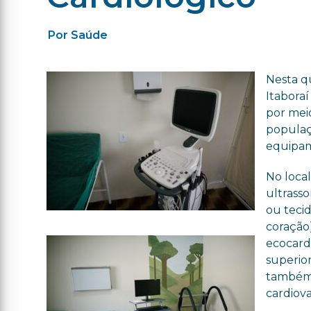
Por Saúde
Nesta qu
Itaboraí
por mei
populaç
equipam
No local
ultrass
ou tecid
coração)
ecocard
superior
também 
cardiova