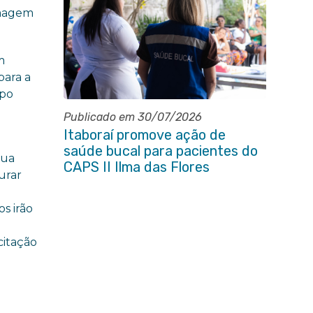
rmagem
m
para a
mpo
Publicado em 30/07/2026
Itaboraí promove ação de
saúde bucal para pacientes do
Rua
CAPS II Ilma das Flores
urar
s irão
citação