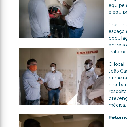
equipe 
e equipe
“Pacien
espaço 
populaç
entre a 
tratame
O local 
João Ca
primeir
receber
respeita
prevençã
médica,
Retorno