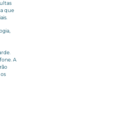
ultas
ma que
is.
ogia,
arde.
fone. A
rão
 os