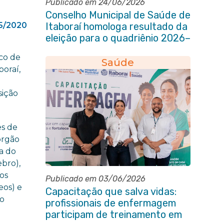
Publicado em 24/06/2026
Conselho Municipal de Saúde de
5/2020
Itaboraí homologa resultado da
eleição para o quadriênio 2026–
2030
ico de
Saúde
boraí,
sição
es de
órgão
ca do
ebro),
os
Publicado em 03/06/2026
eos) e
Capacitação que salva vidas:
to
profissionais de enfermagem
participam de treinamento em