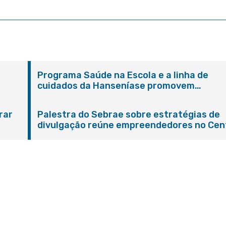
Programa Saúde na Escola e a linha de
cuidados da Hanseníase promovem
conscientização sobre hanseníase na E.M
Adelaide de Magalhães Seabra
rar
Palestra do Sebrae sobre estratégias de
divulgação reúne empreendedores no Cen
de Itaboraí