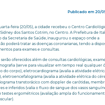
Publicado em 20/0
arta-feira (20/05), a cidade recebeu o Centro Cardiológ
 Sidney dos Santos Cotrim, no Centro. A Prefeitura de Ita
o da Secretaria de Saúde, inaugurou o espaço onde a
ão poderá tratar as doenças coronarianas, tendo a dispo
entos para exames e consultas.
 serão oferecidos além de consultas cardiológicas, exam
onografia (serve para visualizar em tempo real qualquer 
o do corpo), eletrocardiograma (avalia a atividade elétri
, eletroencefalograma (avalia a atividade elétrica do cér
iograma transtorácico com doppler de carótidas, membr
es e inferidos (valia o fluxo de sangue dos vasos sanguín
testes ergométricos (avaliação ampla do funcionamen
scular).