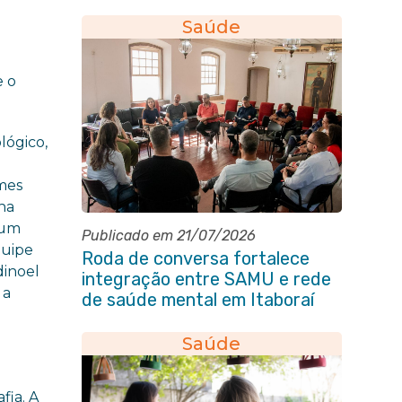
primeiros socorros em Itaboraí
Saúde
e o
lógico,
mes
ha
 um
Publicado em 21/07/2026
quipe
Roda de conversa fortalece
dinoel
integração entre SAMU e rede
 a
de saúde mental em Itaboraí
Saúde
fia. A