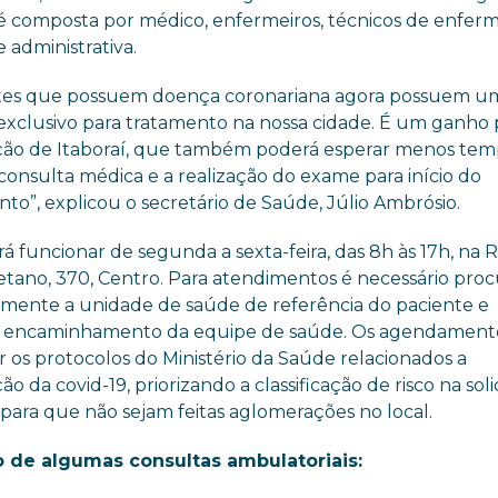
é composta por médico, enfermeiros, técnicos de enfe
 administrativa.
tes que possuem doença coronariana agora possuem u
exclusivo para tratamento na nossa cidade. É um ganho 
ão de Itaboraí, que também poderá esperar menos te
consulta médica e a realização do exame para início do
nto”,
explicou o secretário de Saúde, Júlio Ambrósio.
irá funcionar de segunda a sexta-feira, das 8h às 17h, na 
etano, 370, Centro. Para atendimentos é necessário proc
amente a unidade de saúde de referência do paciente e
 encaminhamento da equipe de saúde. Os agendamento
r os protocolos do Ministério da Saúde relacionados a
o da covid-19, priorizando a classificação de risco na soli
 para que não sejam feitas aglomerações no local.
 de algumas consultas ambulatoriais: