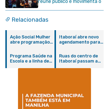
reúne público e movimenta o
Centro da cidade na noite de
abertura
Relacionadas
Ação Social Mulher
Itaboraí abre novo
abre programação
agendamento para
do Agosto Lilás em
castração gratuita
Itaboraí com
de cães e gatos
Programa Saúde na
Ruas do centro de
serviços gratuitos e
Escola e a linha de
Itaboraí passam a
orientações
cuidados da
operar em novos
Hanseníase
sentidos
promovem
conscientização
sobre hanseníase
na E.M Adelaide de
Magalhães Seabra