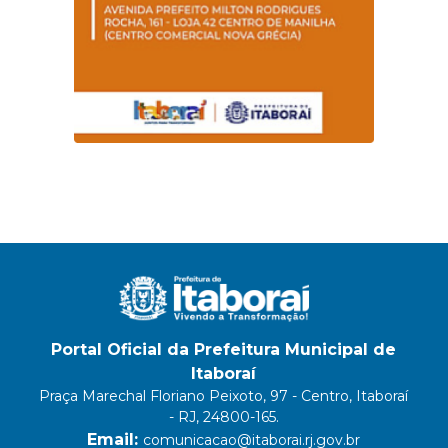
Portal Oficial da Prefeitura Municipal de
Itaboraí
Praça Marechal Floriano Peixoto, 97 - Centro, Itaboraí
- RJ, 24800-165.
Email:
comunicacao@itaborai.rj.gov.br