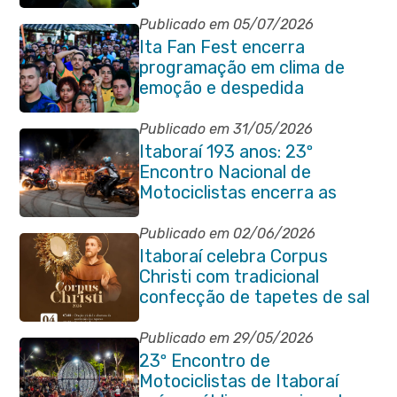
Publicado em 05/07/2026
Ita Fan Fest encerra
programação em clima de
emoção e despedida
Publicado em 31/05/2026
Itaboraí 193 anos: 23º
Encontro Nacional de
Motociclistas encerra as
comemorações do
aniversário da cidade
Publicado em 02/06/2026
Itaboraí celebra Corpus
Christi com tradicional
confecção de tapetes de sal
e programação religiosa na
Avenida 22 de Maio
Publicado em 29/05/2026
23º Encontro de
Motociclistas de Itaboraí