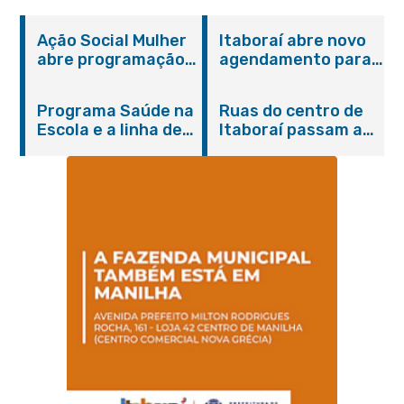
Ação Social Mulher
Itaboraí abre novo
abre programação
agendamento para
do Agosto Lilás em
castração gratuita
Itaboraí com
de cães e gatos
Programa Saúde na
Ruas do centro de
serviços gratuitos e
Escola e a linha de
Itaboraí passam a
orientações
cuidados da
operar em novos
Hanseníase
sentidos
promovem
conscientização
sobre hanseníase
na E.M Adelaide de
Magalhães Seabra