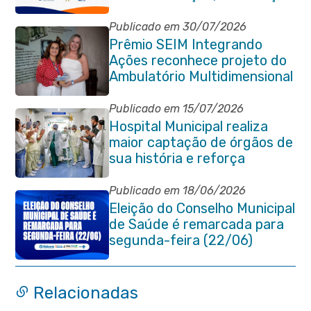
e Combate à Tuberculose em
Itaboraí
Publicado em 30/07/2026
Prêmio SEIM Integrando
Ações reconhece projeto do
Ambulatório Multidimensional
da Pessoa Idosa de Itaboraí
Publicado em 15/07/2026
Hospital Municipal realiza
maior captação de órgãos de
sua história e reforça
compromisso com a vida
Publicado em 18/06/2026
Eleição do Conselho Municipal
de Saúde é remarcada para
segunda-feira (22/06)
Relacionadas