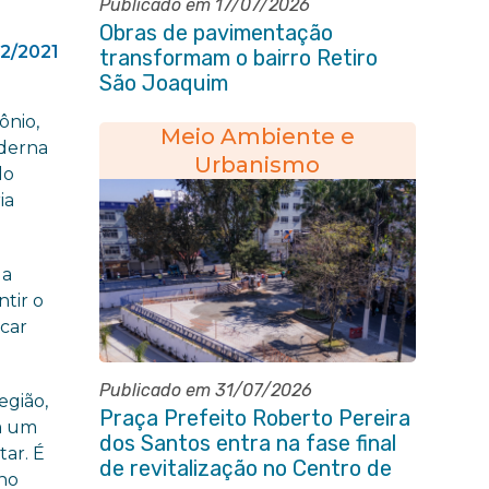
Publicado em 17/07/2026
Obras de pavimentação
12/2021
transformam o bairro Retiro
São Joaquim
ônio,
Meio Ambiente e
oderna
Urbanismo
lo
ia
da
ntir o
icar
Publicado em 31/07/2026
egião,
Praça Prefeito Roberto Pereira
om um
dos Santos entra na fase final
tar. É
de revitalização no Centro de
 no