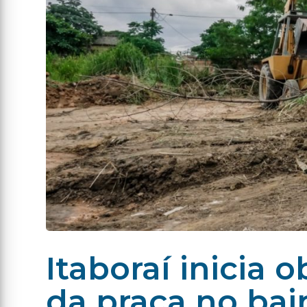
Itaboraí inicia 
da praça no bai