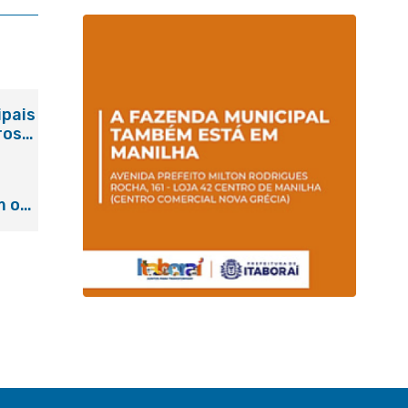
ipais
ros
m o