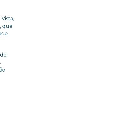
Itaboraí
Vista,
, que
as e
 do
.
tão