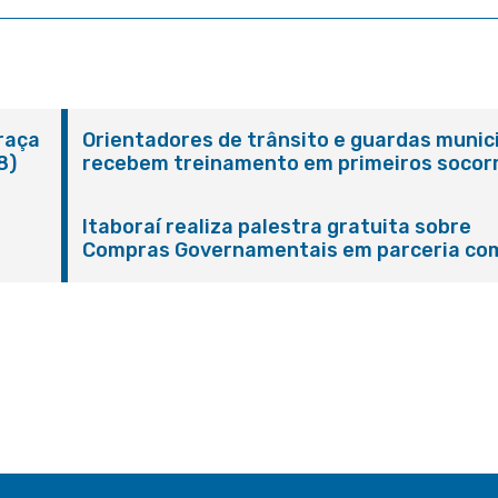
Praça
Orientadores de trânsito e guardas munic
8)
recebem treinamento em primeiros socor
em Itaboraí
Itaboraí realiza palestra gratuita sobre
Compras Governamentais em parceria co
Sebrae