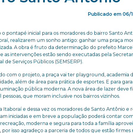
Publicado em 06/
 o pontapé inicial para os moradores do bairro Santo Ant
oraí, realizarem um sonho antigo: ganhar uma praça m
izada. A obra é fruto da determinação do prefeito Marce
 e as intervenções estão sendo executadas pela Secretar
al de Serviços Públicos (SEMSERP).
do com o projeto, a praça vai ter playground, academia 
 idade, além de área para prática de esportes. E para gara
 iluminação pública moderna. A nova área de lazer deve f
 pessoas, que moram inclusive nos bairros vizinhos.
taboraí e dessa vez os moradores de Santo Antônio e r
oram iniciadas e em breve a população poderá contar c
ecreação, moderna e segura para toda a família aprovei
por isso agradeço a parceria de todos que estão firmes