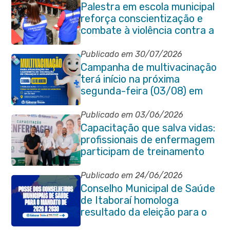
Palestra em escola municipal
reforça conscientização e
combate à violência contra a
pessoa idosa em Itaboraí
Publicado em 30/07/2026
Campanha de multivacinação
terá início na próxima
segunda-feira (03/08) em
Itaboraí
Publicado em 03/06/2026
Capacitação que salva vidas:
profissionais de enfermagem
participam de treinamento
em primeiros socorros em
Itaboraí
Publicado em 24/06/2026
Conselho Municipal de Saúde
de Itaboraí homologa
resultado da eleição para o
quadriênio 2026–2030