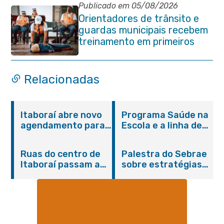
Publicado em 05/08/2026
Orientadores de trânsito e
guardas municipais recebem
treinamento em primeiros
socorros em Itaboraí
Relacionadas
Itaboraí abre novo
Programa Saúde na
agendamento para
Escola e a linha de
castração gratuita
cuidados da
de cães e gatos
Hanseníase
Ruas do centro de
Palestra do Sebrae
promovem
Itaboraí passam a
sobre estratégias
conscientização
operar em novos
de divulgação reúne
sobre hanseníase
sentidos
empreendedores no
na E.M Adelaide de
Centro de Itaboraí
Magalhães Seabra