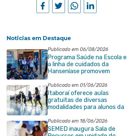
Noticias em Destaque
Publicado em 06/08/2026
Programa Saúde na Escola e
a linha de cuidados da
Hanseníase promovem
conscientização sobre
hanseníase na E.M Adelaide
Publicado em 01/06/2026
de Magalhães Seabra
Itaboraí oferece aulas
gratuitas de diversas
modalidades para alunos da
rede municipal de ensino
Publicado em 18/06/2026
SEMED inaugura Sala de
Recursos em unidade do