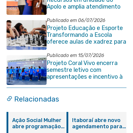
Apolo e amplia atendimento
especializado na rede
municipal
Publicado em 06/07/2026
Projeto Educação e Esporte
Transformando a Escola
oferece aulas de xadrez para
alunos da rede municipal
Publicado em 15/07/2026
Projeto Coral Vivo encerra
semestre letivo com
apresentações e incentivo à
preservação ambiental em
Itaboraí
Relacionadas
Ação Social Mulher
Itaboraí abre novo
abre programação
agendamento para
do Agosto Lilás em
castração gratuita