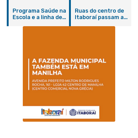
Itaboraí com
de cães e gatos
Programa Saúde na
Ruas do centro de
serviços gratuitos e
Escola e a linha de
Itaboraí passam a
orientações
cuidados da
operar em novos
Hanseníase
sentidos
promovem
conscientização
sobre hanseníase
na E.M Adelaide de
Magalhães Seabra