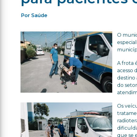
Por Saúde
O munic
especia
municíp
A frota
acesso d
destino 
do seto
atendim
Os veíc
tratame
radiote
dificul
que se 