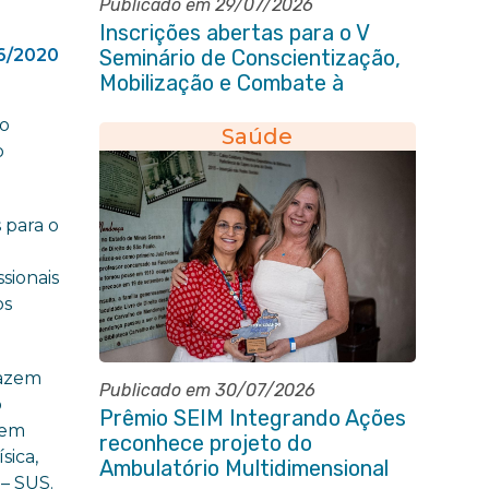
Publicado em 29/07/2026
Inscrições abertas para o V
6/2020
Seminário de Conscientização,
Mobilização e Combate à
Tuberculose em Itaboraí
ço
Saúde
o
 para o
m
ssionais
os
fazem
Publicado em 30/07/2026
o
Prêmio SEIM Integrando Ações
uem
reconhece projeto do
sica,
Ambulatório Multidimensional
– SUS.