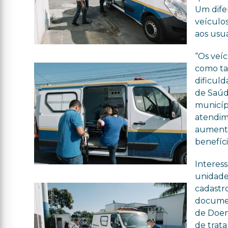
Um dife
veículo
aos usuá
“Os veí
como ta
dificul
de Saúd
municíp
atendim
aumento
benefíci
Interes
unidade 
cadastr
documen
de Doen
de trat