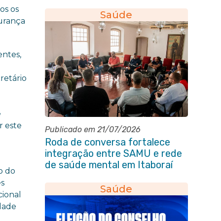
da Pessoa Idosa de Itaboraí
os os
Saúde
gurança
entes,
retário
e
r este
Publicado em 21/07/2026
Roda de conversa fortalece
integração entre SAMU e rede
de saúde mental em Itaboraí
o do
es
Saúde
cional
dade