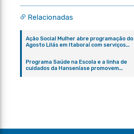
Relacionadas
Ação Social Mulher abre programação do
Agosto Lilás em Itaboraí com serviços
gratuitos e orientações
Programa Saúde na Escola e a linha de
cuidados da Hanseníase promovem
conscientização sobre hanseníase na E.
Adelaide de Magalhães Seabra