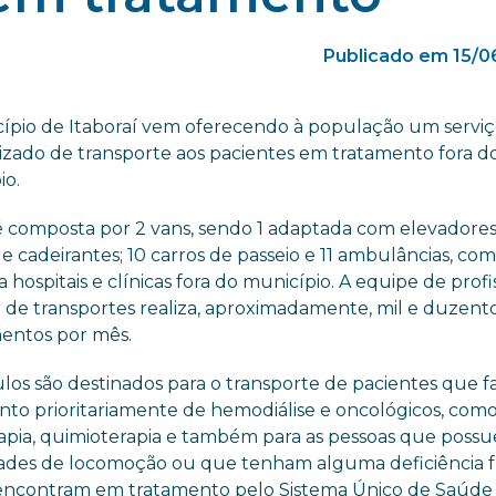
Publicado em 15/0
ípio de Itaboraí vem oferecendo à população um servi
lizado de transporte aos pacientes em tratamento fora d
io.
 é composta por 2 vans, sendo 1 adaptada com elevadores
e cadeirantes; 10 carros de passeio e 11 ambulâncias, co
a hospitais e clínicas fora do município. A equipe de profi
r de transportes realiza, aproximadamente, mil e duzent
entos por mês.
ulos são destinados para o transporte de pacientes que 
nto prioritariamente de hemodiálise e oncológicos, com
rapia, quimioterapia e também para as pessoas que poss
dades de locomoção ou que tenham alguma deficiência fí
encontram em tratamento pelo Sistema Único de Saúde 