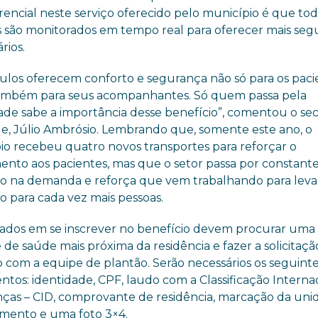
rencial neste serviço oferecido pelo município é que tod
s são monitorados em tempo real para oferecer mais se
rios.
culos oferecem conforto e segurança não só para os paci
mbém para seus acompanhantes. Só quem passa pela
dade sabe a importância desse benefício”, comentou o sec
e, Júlio Ambrósio. Lembrando que, somente este ano, o
io recebeu quatro novos transportes para reforçar o
ento aos pacientes, mas que o setor passa por constant
 na demanda e reforça que vem trabalhando para leva
o para cada vez mais pessoas.
sados em se inscrever no benefício devem procurar uma
de saúde mais próxima da residência e fazer a solicitaçã
o
com a equipe de plantão. Serão necessários os seguint
tos: identidade, CPF, laudo com a Classificação Interna
ças – CID, comprovante de residência, marcação da uni
amento e uma foto 3×4.