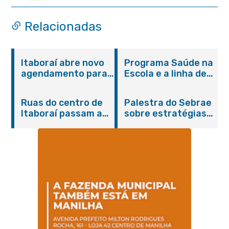
Educação
Relacionadas
Itaboraí abre novo
Programa Saúde na
agendamento para
Escola e a linha de
castração gratuita
cuidados da
de cães e gatos
Hanseníase
Ruas do centro de
Palestra do Sebrae
promovem
Itaboraí passam a
sobre estratégias
conscientização
operar em novos
de divulgação reúne
sobre hanseníase
sentidos
empreendedores no
na E.M Adelaide de
Centro de Itaboraí
Magalhães Seabra