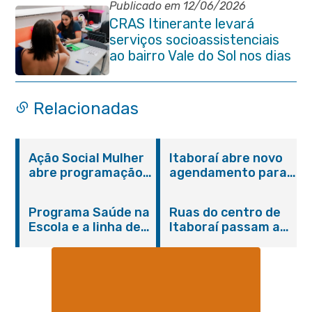
Publicado em 12/06/2026
CRAS Itinerante levará
serviços socioassistenciais
ao bairro Vale do Sol nos dias
15 e 16 de junho e Vila
Gabriela 18 de junho
Relacionadas
Ação Social Mulher
Itaboraí abre novo
abre programação
agendamento para
do Agosto Lilás em
castração gratuita
Itaboraí com
de cães e gatos
Programa Saúde na
Ruas do centro de
serviços gratuitos e
Escola e a linha de
Itaboraí passam a
orientações
cuidados da
operar em novos
Hanseníase
sentidos
promovem
conscientização
sobre hanseníase