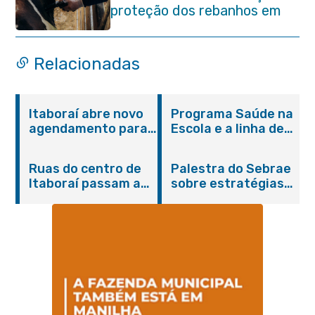
proteção dos rebanhos em
propriedades rurais de
Itaboraí
Relacionadas
Itaboraí abre novo
Programa Saúde na
agendamento para
Escola e a linha de
castração gratuita
cuidados da
de cães e gatos
Hanseníase
Ruas do centro de
Palestra do Sebrae
promovem
Itaboraí passam a
sobre estratégias
conscientização
operar em novos
de divulgação reúne
sobre hanseníase
sentidos
empreendedores no
na E.M Adelaide de
Centro de Itaboraí
Magalhães Seabra