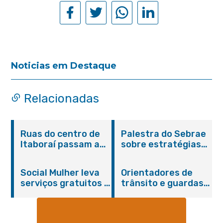
Noticias em Destaque
Relacionadas
Ruas do centro de
Palestra do Sebrae
Itaboraí passam a
sobre estratégias
operar em novos
de divulgação reúne
sentidos
empreendedores no
Social Mulher leva
Orientadores de
Centro de Itaboraí
serviços gratuitos à
trânsito e guardas
Praça Alarico
municipais recebem
Antunes nesta
treinamento em
sexta-feira (07/08)
primeiros socorros