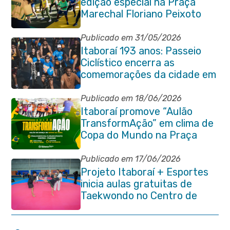
edição especial na Praça
Marechal Floriano Peixoto
com clima de Copa e muita
animação
Publicado em 31/05/2026
Itaboraí 193 anos: Passeio
Ciclístico encerra as
comemorações da cidade em
grande estilo
Publicado em 18/06/2026
Itaboraí promove “Aulão
TransformAção” em clima de
Copa do Mundo na Praça
Marechal Floriano Peixoto
Publicado em 17/06/2026
Projeto Itaboraí + Esportes
inicia aulas gratuitas de
Taekwondo no Centro de
Lutas