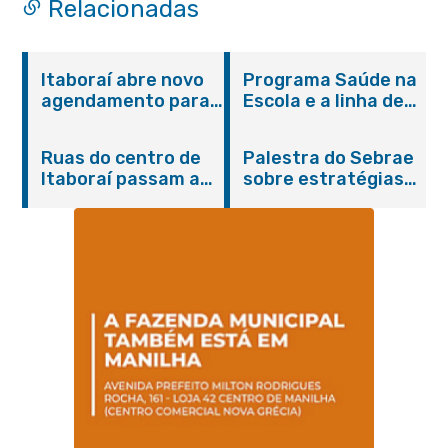
Relacionadas
Itaboraí abre novo
Programa Saúde na
agendamento para
Escola e a linha de
castração gratuita
cuidados da
de cães e gatos
Hanseníase
Ruas do centro de
Palestra do Sebrae
promovem
Itaboraí passam a
sobre estratégias
conscientização
operar em novos
de divulgação reúne
sobre hanseníase
sentidos
empreendedores no
na E.M Adelaide de
Centro de Itaboraí
Magalhães Seabra