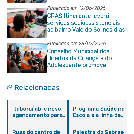
Publicado em 12/06/2026
CRAS Itinerante levará
serviços socioassistenciais
ao bairro Vale do Sol nos dias
15 e 16 de junho e Vila
Gabriela 18 de junho
Publicado em 28/07/2026
Conselho Municipal dos
Direitos da Criança e do
Adolescente promove
reunião de alinhamento com
órgãos públicos
Relacionadas
Itaboraí abre novo
Programa Saúde na
agendamento para
Escola e a linha de
castração gratuita
cuidados da
de cães e gatos
Hanseníase
Ruas do centro de
Palestra do Sebrae