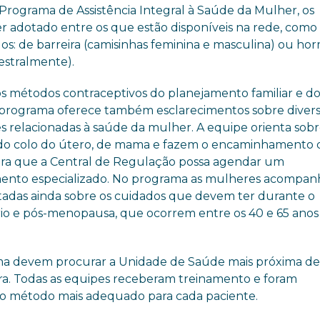
 Programa de Assistência Integral à Saúde da Mulher, os
er adotado entre os que estão disponíveis na rede, como
zados: de barreira (camisinhas feminina e masculina) ou ho
mestralmente).
s métodos contraceptivos do planejamento familiar e do
o programa oferece também esclarecimentos sobre diver
s relacionadas à saúde da mulher. A equipe orienta sobr
do colo do útero, de mama e fazem o encaminhamento 
ara que a Central de Regulação possa agendar um
ento especializado. No programa as mulheres acompan
rtadas ainda sobre os cuidados que devem ter durante o
rio e pós-menopausa, que ocorrem entre os 40 e 65 anos
ama devem procurar a Unidade de Saúde mais próxima de
eira. Todas as equipes receberam treinamento e foram
iar o método mais adequado para cada paciente.