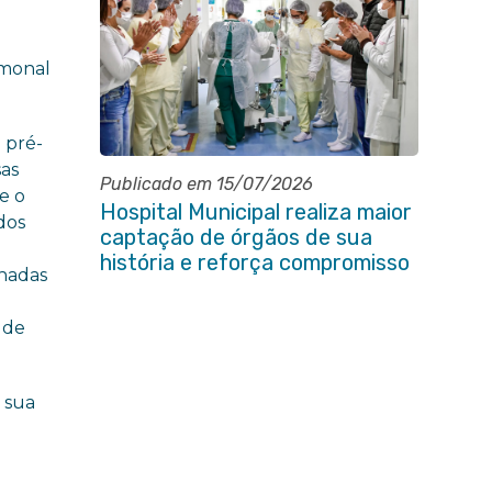
rmonal
 pré-
sas
Publicado em 15/07/2026
e o
Hospital Municipal realiza maior
dos
captação de órgãos de sua
história e reforça compromisso
hadas
com a vida
 de
 sua