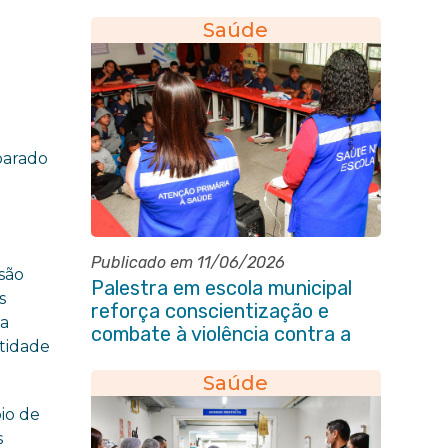
Saúde
parado
Publicado em 11/06/2026
são
Palestra em escola municipal
s
reforça conscientização e
la
combate à violência contra a
tidade
pessoa idosa em Itaboraí
Saúde
io de
s