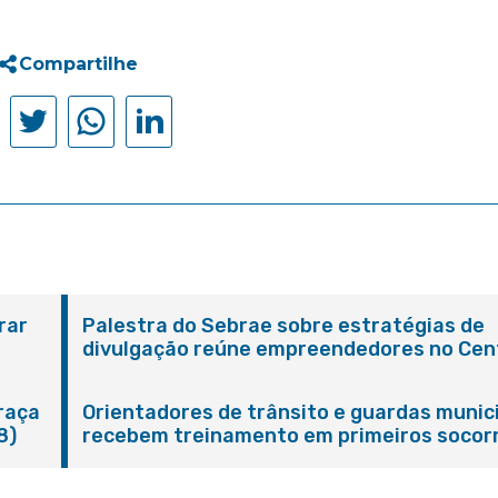
Compartilhe
rar
Palestra do Sebrae sobre estratégias de
divulgação reúne empreendedores no Cen
de Itaboraí
Praça
Orientadores de trânsito e guardas munic
8)
recebem treinamento em primeiros socor
em Itaboraí