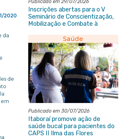
Publicado em 29/07/2026
Inscrições abertas para o V
1/2020
Seminário de Conscientização,
Mobilização e Combate à
Tuberculose em Itaboraí
e da
Saúde
a
e
des de
nto
la
s em
Publicado em 30/07/2026
Itaboraí promove ação de
saúde bucal para pacientes do
CAPS II Ilma das Flores
na