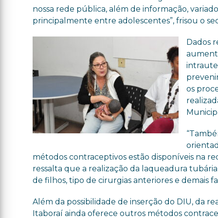
nossa rede pública, além de informação, variado
principalmente entre adolescentes”, frisou o se
Dados r
aumento
intraut
preveni
os proc
realizad
Municip
“Também
orienta
métodos contraceptivos estão disponíveis na rede”
ressalta que a realização da laqueadura tubár
de filhos, tipo de cirurgias anteriores e demais 
Além da possibilidade de inserção do DIU, da r
Itaboraí ainda oferece outros métodos contracep