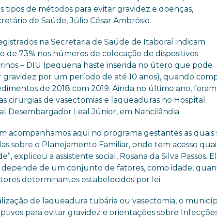
s tipos de métodos para evitar gravidez e doenças,
cretário de Saúde, Júlio César Ambrósio.
egistrados na Secretaria de Saúde de Itaboraí indicam
 de 73% nos números de colocação de dispositivos
erinos – DIU (pequena haste inserida no útero que pode
r gravidez por um período de até 10 anos), quando com
edimentos de 2018 com 2019. Ainda no último ano, foram
as cirurgias de vasectomias e laqueaduras no Hospital
al Desembargador Leal Júnior, em Nancilândia.
 acompanhamos aqui no programa gestantes as quais 
das sobre o Planejamento Familiar, onde tem acesso quai
, explicou a assistente social, Rosana da Silva Passos. E
ia depende de um conjunto de fatores, como idade, quan
fatores determinantes estabelecidos por lei.
ealização de laqueadura tubária ou vasectomia, o municíp
tivos para evitar gravidez e orientações sobre Infecçõe