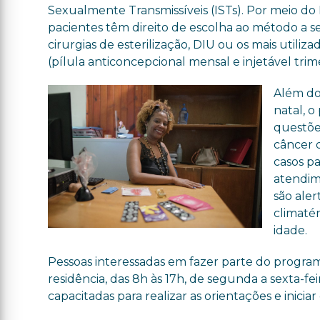
Sexualmente Transmissíveis (ISTs). Por meio do
pacientes têm direito de escolha ao método a s
cirurgias de esterilização, DIU ou os mais utili
(pílula anticoncepcional mensal e injetável tri
Além do
natal, 
questõe
câncer 
casos p
atendim
são ale
climaté
idade.
Pessoas interessadas em fazer parte do progr
residência, das 8h às 17h, de segunda a sexta-f
capacitadas para realizar as orientações e inic