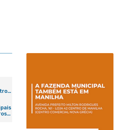
tro
ipais
ros