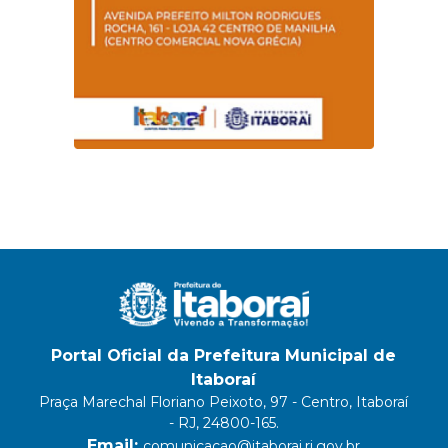
Portal Oficial da Prefeitura Municipal de
Itaboraí
Praça Marechal Floriano Peixoto, 97 - Centro, Itaboraí
- RJ, 24800-165.
Email:
comunicacao@itaborai.rj.gov.br