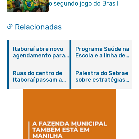
o segundo jogo do Brasil
Relacionadas
Itaboraí abre novo
Programa Saúde na
agendamento para
Escola e a linha de
castração gratuita
cuidados da
de cães e gatos
Hanseníase
Ruas do centro de
Palestra do Sebrae
promovem
Itaboraí passam a
sobre estratégias
conscientização
operar em novos
de divulgação reúne
sobre hanseníase
sentidos
empreendedores no
na E.M Adelaide de
Centro de Itaboraí
Magalhães Seabra