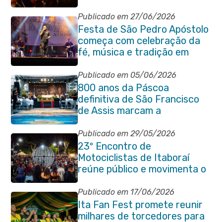
encerramento e shows
Publicado em 27/06/2026
Festa de São Pedro Apóstolo
começa com celebração da
fé, música e tradição em
Venda das Pedras
Publicado em 05/06/2026
800 anos da Páscoa
definitiva de São Francisco
de Assis marcam a
celebração de Corpus Christi
em Itaboraí
Publicado em 29/05/2026
23º Encontro de
Motociclistas de Itaboraí
reúne público e movimenta o
Centro da cidade na noite de
abertura
Publicado em 17/06/2026
Ita Fan Fest promete reunir
milhares de torcedores para